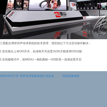
三星配合博世同声传译系统的技术原理，请您按以下方法尝试操作解决：
1.首先镜头上有OIS开关，必须将开关设置为ON才能使用OIS功能
2.在拍摄模式中，按MENU—相机图标—OIS防晃—选项设置开启
3006163号-39
同声传译设备租赁行业协会
同传设备销售