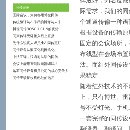
碑最好，知名度最
同传案例
际需求，我们的同
国际会议，为何都用博世同传
个通道传输一种语
传统翻译与AI传译的博弈与未来
博世同传BOSCH-CHN的优势
根据设备的传输原
同声传译无缝接入线上直播
固定的会议场所，
为什么说真人译员比AI同传更好
同传设备从数字化到网络化
布线型在会场布置
中法互译，汉语对法语的同传
汰。而红外同传设
会议上能用智能眼镜翻译吗？
这家同传设备租赁公司的核心竞争力
果稳定。
同传王谈接收机电池的选用
随着红外技术的不
上，只有博世、雷
号不受灯光、手机
一套完整的同传设
翻译器、翻译间、