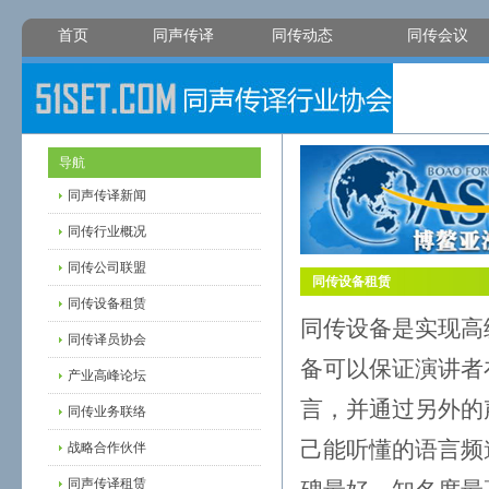
首页
同声传译
同传动态
同传会议
导航
同声传译新闻
同传行业概况
同传公司联盟
同传设备租赁
同传设备租赁
同传设备是实现高
同传译员协会
备可以保证演讲者
产业高峰论坛
言，并通过另外的
同传业务联络
己能听懂的语言频
战略合作伙伴
同声传译租赁